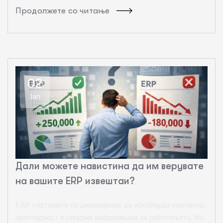
Продолжете со читање
02
Jan
Дали можете навистина да им верувате
на вашите ERP извештаи?
ERP системите се дизајнирани да обезбедат контрола,
прегледност и сигурни информации за работењето. Но,