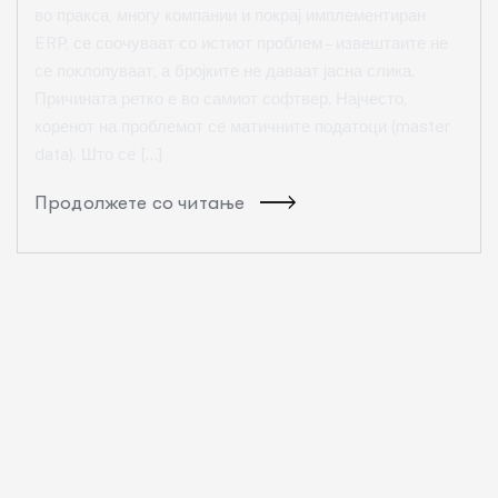
во пракса, многу компании и покрај имплементиран
ERP, се соочуваат со истиот проблем – извештаите не
се поклопуваат, а бројките не даваат јасна слика.
Причината ретко е во самиот софтвер. Најчесто,
коренот на проблемот се матичните податоци (master
data). Што се […]
Продолжете со читање