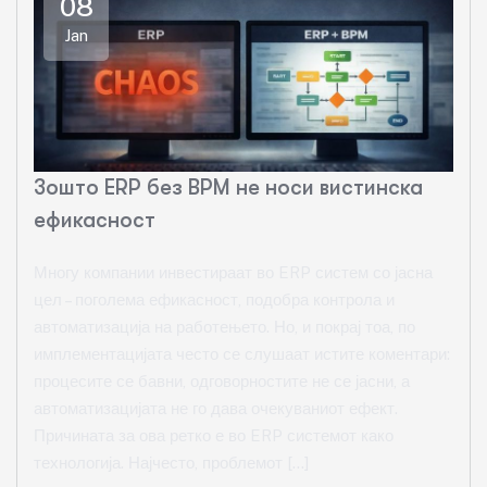
08
Jan
Зошто ERP без BPM не носи вистинска
ефикасност
Многу компании инвестираат во ERP систем со јасна
цел – поголема ефикасност, подобра контрола и
автоматизација на работењето. Но, и покрај тоа, по
имплементацијата често се слушаат истите коментари:
процесите се бавни, одговорностите не се јасни, а
автоматизацијата не го дава очекуваниот ефект.
Причината за ова ретко е во ERP системот како
технологија. Најчесто, проблемот […]