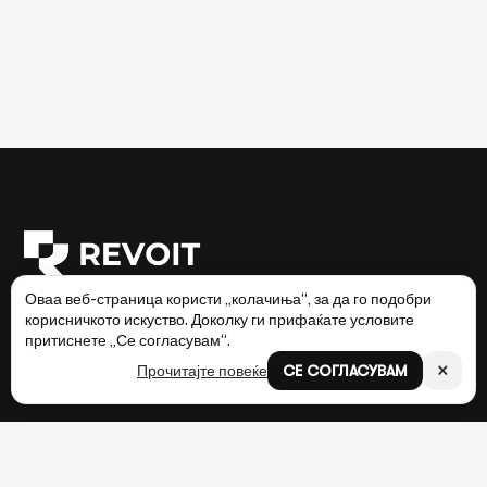
Оваа веб-страница користи „колачиња“, за да го подобри
корисничкото искуство. Доколку ги прифаќате условите
притиснете „Се согласувам“.
Претплатете се за нашите новости
×
Прочитајте повеќе
СЕ СОГЛАСУВАМ