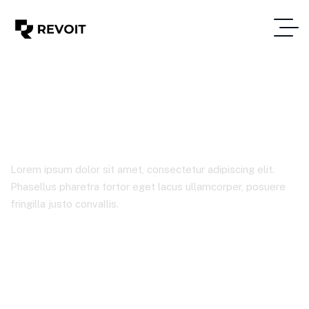
Product Details
Lorem ipsum dolor sit amet, consectetur adipiscing elit.
Phasellus pharetra tortor eget lacus ullamcorper, posuere
fringilla justo convallis.
Почетна
Product Details