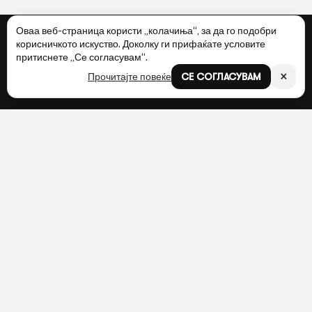
Оваа веб-страница користи „колачиња“, за да го подобри
корисничкото искуство. Доколку ги прифаќате условите
притиснете „Се согласувам“.
×
Прочитајте повеќе
СЕ СОГЛАСУВАМ
Претплатете се за нашите новости