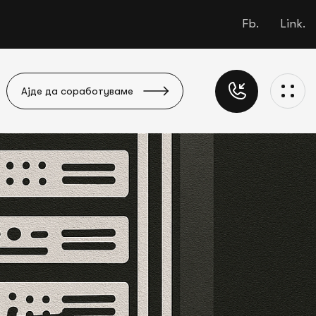
Fb.
Link.
Ајде да соработуваме