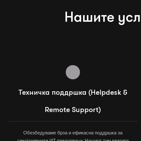
Нашите усл
Техничка поддршка (Helpdesk &
Remote Support)
Обезбедуваме брза и ефикасна поддршка за
секојдневните ИТ предизвици. Нашиот тим реагира