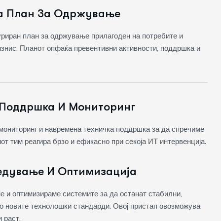
а План За Одржување
уриран план за одржување прилагоден на потребите и
знис. Планот опфаќа превентивни активности, поддршка и
Поддршка И Мониторинг
мониторинг и навремена техничка поддршка за да спречиме
от тим реагира брзо и ефикасно при секоја ИТ интервенција.
едување И Оптимизација
е и оптимизираме системите за да останат стабилни,
о новите технолошки стандарди. Овој пристап овозможува
 раст.