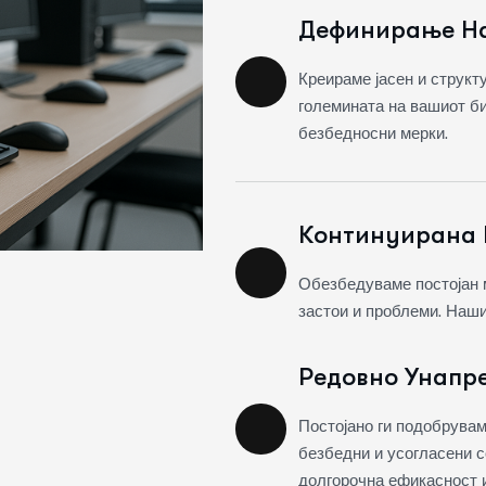
Дефинирање Н
Креираме јасен и структ
големината на вашиот би
безбедносни мерки.
Континуирана 
Обезбедуваме постојан 
застои и проблеми. Наши
Редовно Унапр
Постојано ги подобрувам
безбедни и усогласени с
долгорочна ефикасност и