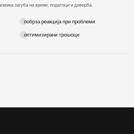
звика загуба на време, податоци и доверба.
побрза реакција при проблеми
оптимизирани трошоци