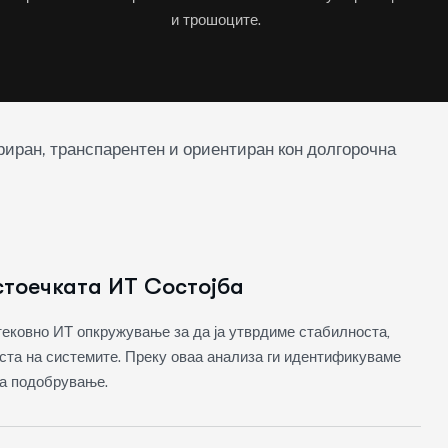
и трошоците.
риран, транспарентен и ориентиран кон долгорочна
тоечката ИТ Состојба
ековно ИТ опкружување за да ја утврдиме стабилноста,
ста на системите. Преку оваа анализа ги идентификуваме
за подобрување.