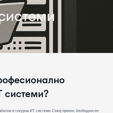
системи
рофесионално
 системи?
билни и сигурни ИТ системи. Секој прекин, безбедносен