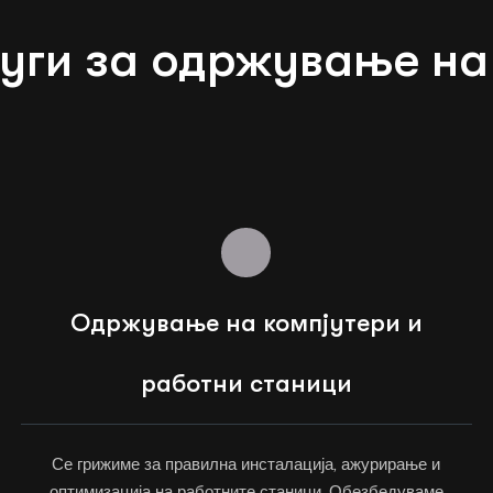
уги за одржување на
Одржување на компјутери и
работни станици
Се грижиме за правилна инсталација, ажурирање и
оптимизација на работните станици. Обезбедуваме