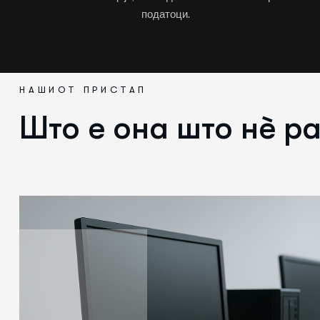
податоци.
НАШИОТ ПРИСТАП
Што е она што нè р