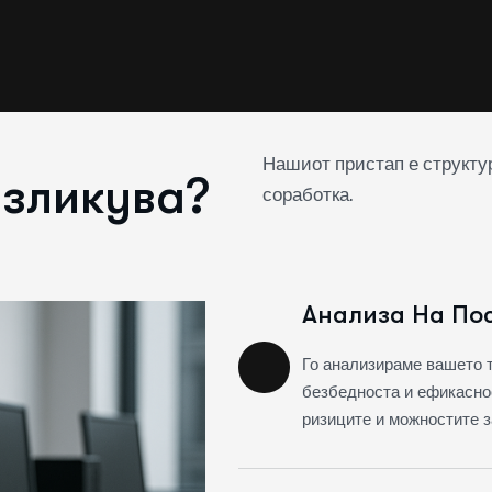
Нашиот пристап е структу
азликува?
соработка.
Анализа На Пос
Го анализираме вашето т
безбедноста и ефикасно
ризиците и можностите 